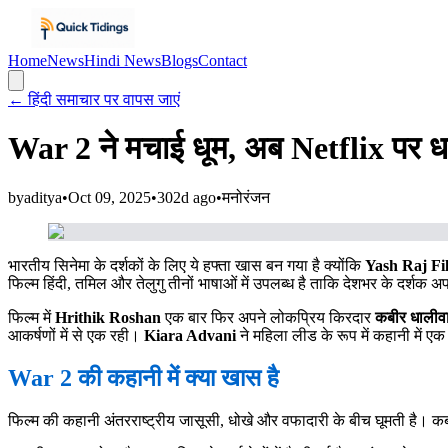
Home
News
Hindi News
Blogs
Contact
← हिंदी समाचार पर वापस जाएं
War 2 ने मचाई धूम, अब Netflix पर धमा
by
aditya
•
Oct 09, 2025
•
302d ago
•
मनोरंजन
भारतीय सिनेमा के दर्शकों के लिए ये हफ्ता खास बन गया है क्योंकि
Yash Raj Fi
फिल्म हिंदी, तमिल और तेलुगु तीनों भाषाओं में उपलब्ध है ताकि देशभर के दर्शक अ
फिल्म में
Hrithik Roshan
एक बार फिर अपने लोकप्रिय किरदार
कबीर धालीव
आकर्षणों में से एक रही।
Kiara Advani
ने महिला लीड के रूप में कहानी में ए
War 2 की कहानी में क्या खास है
फिल्म की कहानी अंतरराष्ट्रीय जासूसी, धोखे और वफादारी के बीच घूमती है। कबी