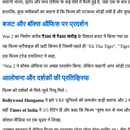
कहानी भारत, यूरोप और मध्य एशिया के कई देशों में फैली हुई है, जहां एक के बाद 
हालांकि, कुछ समीक्षकों का कहना है कि फिल्म की पटकथा थोड़ी लंबी है और कुछ ह
बजट और बॉक्स ऑफिस पर प्रदर्शन
War 2 का निर्माण करीब
₹300 से ₹400 करोड़
के विशाल बजट में किया गया था।
यह फिल्म फ्रैंचाइज़ की छठी किस्त है जिसमें पहले ही "Ek Tha Tiger", "Tig
एक फिल्म ट्रेड एनालिस्ट ने कहा,
“War 2 ने बॉक्स ऑफिस पर अच्छा प्रदर्शन किया, लेकिन कहानी अगर थोड़ी टाइ
आलोचना और दर्शकों की प्रतिक्रिया
फिल्म को दर्शकों से मिले-जुले रिव्यू मिले।
Bollywood Hungama
ने इसे YRF यूनिवर्स की कमजोर कड़ी बताया और 2 स
वहीं
Times of India
ने 3/5 रेटिंग दी और कहा कि फिल्म “दृश्य रूप से भव्य औ
सोशल मीडिया पर एक यूज़र ने लिखा,
“एक्शन शानदार है लेकिन फिल्म का रनटाइम थोड़ा छोटा होना चाहिए था। बीच में क